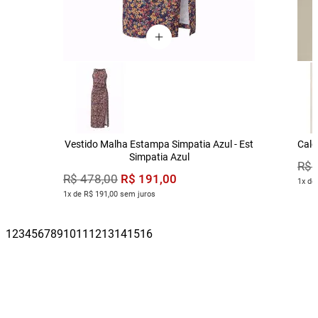
Vestido Malha Estampa Simpatia Azul - Est
Calç
Simpatia Azul
R$
R$
191
,
00
R$
478
,
00
1x de
1x de R$ 191,00 sem juros