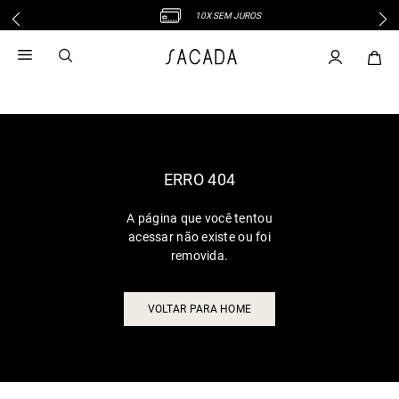
10X SEM JUROS
1
º
vestido
2
º
vestido midi
3
º
blusa
4
º
tricot
5
º
calca
6
º
vestido longo
ERRO 404
7
º
macacão
A página que você tentou
8
º
saia
acessar não existe ou foi
9
º
jeans
removida.
10
º
camisa
VOLTAR PARA HOME