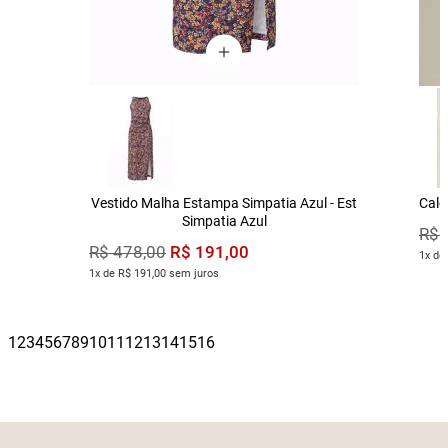
Vestido Malha Estampa Simpatia Azul - Est
Calç
Simpatia Azul
R$
R$
191
,
00
R$
478
,
00
1x de
1x de R$ 191,00 sem juros