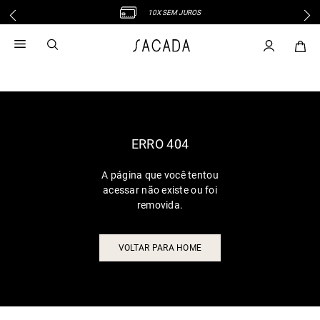
10X SEM JUROS
1
º
vestido
2
º
vestido midi
3
º
blusa
4
º
tricot
5
º
vestido longo
6
º
calca
ERRO 404
7
º
macacão
A página que você tentou
8
º
saia
acessar não existe ou foi
9
º
jeans
removida.
10
º
vestido curto
VOLTAR PARA HOME