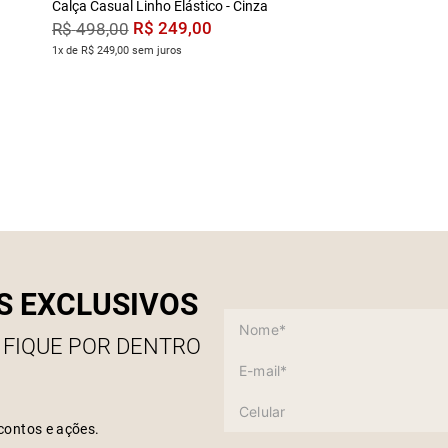
Calça Casual Linho Elástico - Cinza
R$
249
,
00
R$
498
,
00
1x de R$ 249,00 sem juros
S EXCLUSIVOS
 FIQUE POR DENTRO
contos e ações.