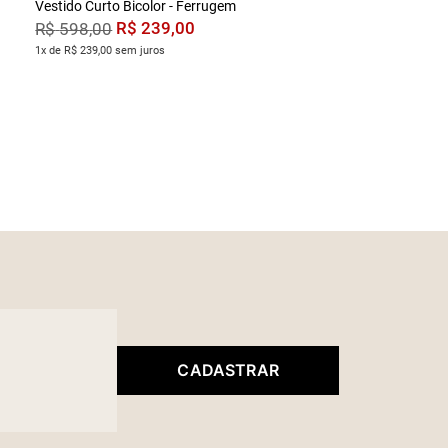
Vestido Curto Bicolor - Ferrugem
R$
239
,
00
R$
598
,
00
1x de R$ 239,00 sem juros
CADASTRAR