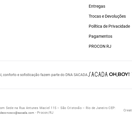
Entregas
Trocas e Devoluções
Política de Privacidade
Pagamentos
PROCON RJ
l, conforto e sofisticação fazem parte do DNA SACADA.
 Sede na Rua Antunes Maciel 115 – São Cristovão – Rio de Janeiro CEP:
Creat
- Procon/RJ
aleconosco@sacada.com