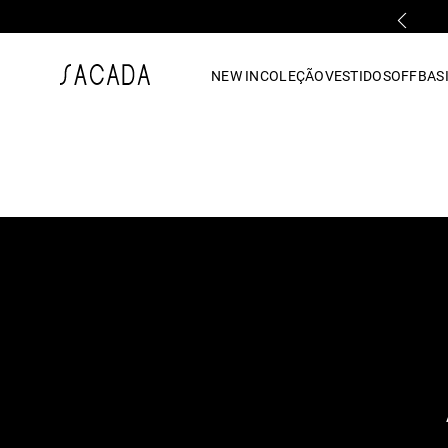
PARCELAMENTO EM ATÉ 10x SEM JUROS
1
º
vestido
NEW IN
COLEÇÃO
VESTIDOS
OFF
BASI
2
º
vestido midi
3
º
blusa
4
º
tricot
5
º
calca
6
º
vestido longo
7
º
macacão
8
º
saia
9
º
jeans
10
º
camisa