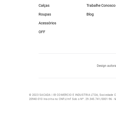
Calças
Trabalhe Conosco
Roupas
Blog
Acessórios
OFF
Design autora
© 2023 SACADA | IB COMERCIO E INDUSTRIA LTDA, Sociedade Com
20940-010 Inscrita no CNPJ/mf Sob o Nº. 29.345.741/0001-96 -
f