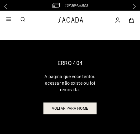
10X SEM JUROS
1
º
vestido
2
º
vestido midi
3
º
blusa
4
º
tricot
5
º
vestido longo
6
º
calca
ERRO 404
7
º
macacão
A página que você tentou
8
º
saia
acessar não existe ou foi
9
º
jeans
removida.
10
º
vestido curto
VOLTAR PARA HOME