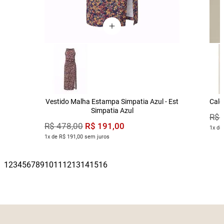
Vestido Malha Estampa Simpatia Azul - Est
Calç
Simpatia Azul
R$
R$
191
,
00
R$
478
,
00
1x de
1x de R$ 191,00 sem juros