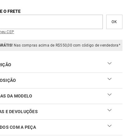
E O FRETE
meu CEP
GRÁTIS!
Nas compras acima de R$550,00 com código de vendedora*
RIÇÃO
e Chemisie Estampa Free Flowers Black SACADA, a loja
flete as grandes tendências e desejos atuais.
OSIÇÃO
DAS DA MODELO
AS E DEVOLUÇÕES
DOS COM A PEÇA
ar sua troca ou devolução é fácil. Confira maiores
mações no
link