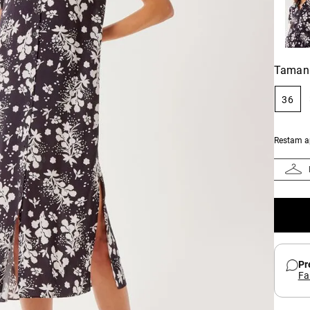
Taman
36
Restam 
Pr
Fa