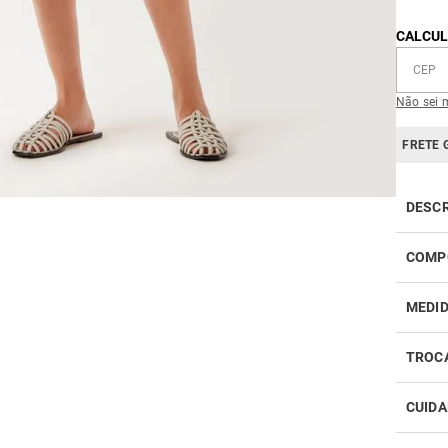
CALCUL
Não sei 
FRETE 
DESC
Compr
que re
COMP
MEDI
TROC
CUIDA
Realiz
infor