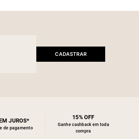
cuidar do seu produto
CADASTRAR
15% OFF
SEM JUROS*
Ganhe cashback em toda
de de pagamento
compra