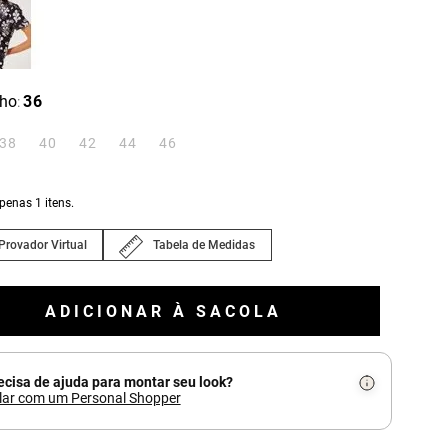
ho
36
:
38
40
42
44
46
apenas
1
itens.
Provador Virtual
Tabela de Medidas
ADICIONAR À SACOLA
ecisa de ajuda para montar seu look?
lar com um Personal Shopper