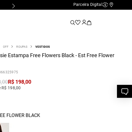
Parceira Digital
Cashback
Nossas Lo
OFF
ROUPAS
VESTIDOS
ie Estampa Free Flowers Black - Est Free Flower
366325975
8
,
00
R$
198
,
00
e R$ 198,00
REE FLOWER BLACK