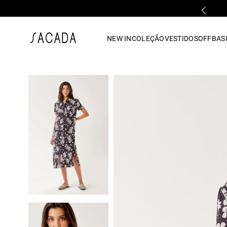
FALE COM UMA LOJA FÍSICA
1
º
vestido
NEW IN
COLEÇÃO
VESTIDOS
OFF
BASI
2
º
vestido midi
3
º
blusa
4
º
tricot
5
º
calca
6
º
vestido longo
7
º
macacão
8
º
saia
9
º
jeans
10
º
camisa