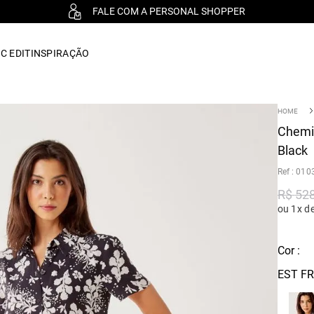
FALE COM A PERSONAL SHOPPER
C EDIT
INSPIRAÇÃO
Chemis
Black
:
010
R$
52
ou 1x d
Cor :
EST F