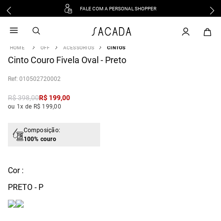
FALE COM A PERSONAL SHOPPER
1
º
vestido
2
º
vestido midi
OFF
ACESSÓRIOS
CINTOS
3
º
blusa
Cinto Couro Fivela Oval - Preto
4
º
tricot
:
010502720002
5
º
vestido longo
6
º
calca
R$
398
,
00
R$
199
,
00
ou 1x de R$ 199,00
7
º
macacão
8
º
saia
Composição:
9
º
jeans
100% couro
10
º
vestido curto
Cor :
PRETO - P