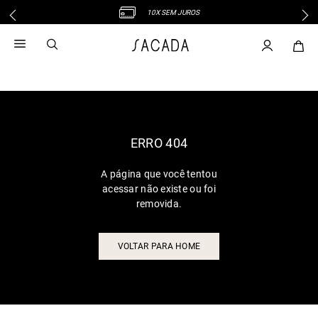
10X SEM JUROS
1
º
vestido
2
º
vestido midi
3
º
blusa
4
º
tricot
5
º
vestido longo
6
º
calca
ERRO 404
7
º
macacão
A página que você tentou
8
º
saia
acessar não existe ou foi
9
º
jeans
removida.
10
º
camisa
VOLTAR PARA HOME