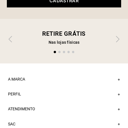
CADASTRAR
RETIRE GRÁTIS
Nas lojas físicas
A MARCA
+
PERFIL
Sobre a Sacada
+
Nossas Lojas
ATENDIMENTO
Minha Conta
+
Atacado
Meus Pedidos
Trabalhe Conosco
Fale Conosco
SAC
Wishlist