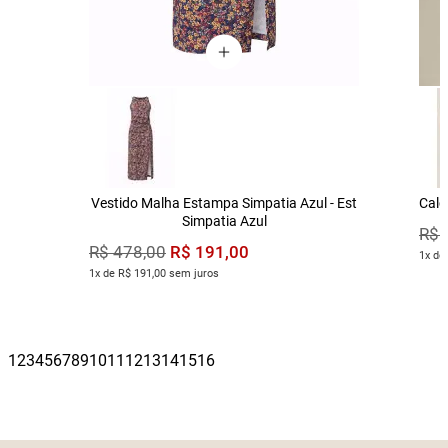
Vestido Malha Estampa Simpatia Azul - Est
Calç
Simpatia Azul
R$
R$
191
,
00
R$
478
,
00
1x de
1x de R$ 191,00 sem juros