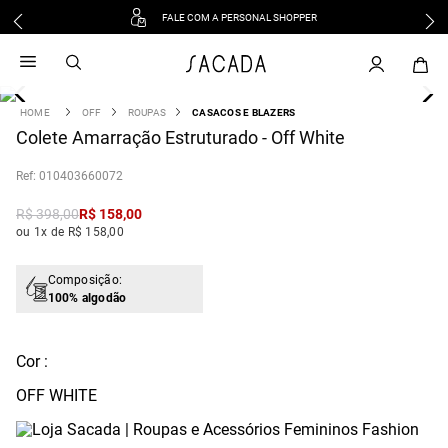
FALE COM A PERSONAL SHOPPER
1
º
vestido
2
º
vestido midi
3
º
blusa
OFF
ROUPAS
CASACOS E BLAZERS
4
Colete Amarração Estruturado - Off White
º
tricot
5
º
vestido longo
:
010403660072
6
º
calca
R$
398
,
00
R$
158
,
00
7
º
macacão
ou 1x de R$ 158,00
8
º
saia
9
º
jeans
Composição:
100% algodão
10
º
vestido curto
Cor :
OFF WHITE