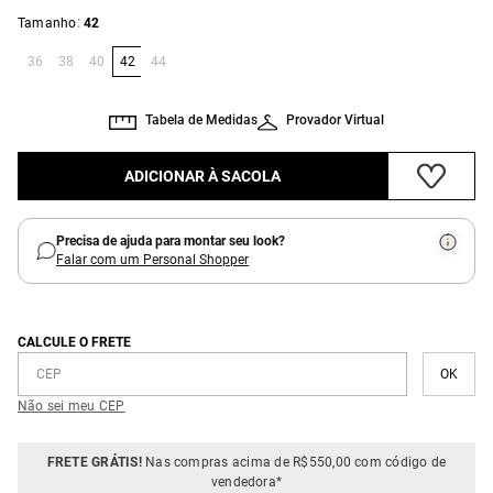
:
Tamanho
42
36
38
40
42
44
Tabela de Medidas
Provador Virtual
ADICIONAR À SACOLA
Precisa de ajuda para montar seu look?
Falar com um Personal Shopper
CALCULE O FRETE
Não sei meu CEP
FRETE GRÁTIS!
Nas compras acima de R$550,00 com código de
vendedora*