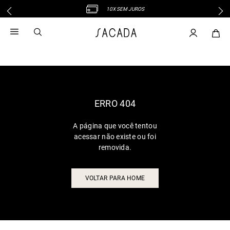
10X SEM JUROS
1
º
vestido
2
º
vestido midi
3
º
blusa
4
º
tricot
5
º
vestido longo
6
º
calca
ERRO 404
7
º
macacão
A página que você tentou
8
º
saia
acessar não existe ou foi
9
º
jeans
removida.
10
º
vestido curto
VOLTAR PARA HOME