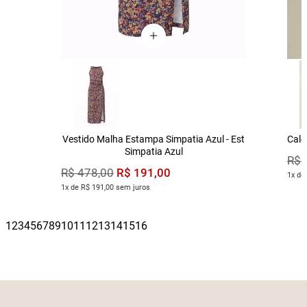
Vestido Malha Estampa Simpatia Azul - Est
Calç
Simpatia Azul
R$
R$
191
,
00
R$
478
,
00
1x de
1x de R$ 191,00 sem juros