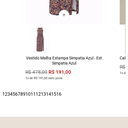
Vestido Malha Estampa Simpatia Azul - Est
Calç
Simpatia Azul
R$
R$
191
,
00
R$
478
,
00
1x de
1x de R$ 191,00 sem juros