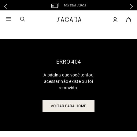
10X SEM JUROS
1
º
vestido
2
º
vestido midi
3
º
blusa
4
º
tricot
5
º
vestido longo
6
º
calca
ERRO 404
7
º
macacão
A página que você tentou
8
º
saia
acessar não existe ou foi
9
º
jeans
removida.
10
º
vestido curto
VOLTAR PARA HOME