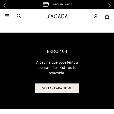
10X SEM JUROS
1
º
vestido
2
º
vestido midi
3
º
blusa
4
º
tricot
5
º
calca
6
º
vestido longo
ERRO 404
7
º
macacão
A página que você tentou
8
º
saia
acessar não existe ou foi
9
º
jeans
removida.
10
º
camisa
VOLTAR PARA HOME