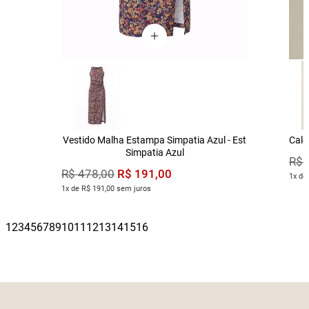
Vestido Malha Estampa Simpatia Azul - Est
Calç
Simpatia Azul
R$
R$
191
,
00
R$
478
,
00
1x de
1x de R$ 191,00 sem juros