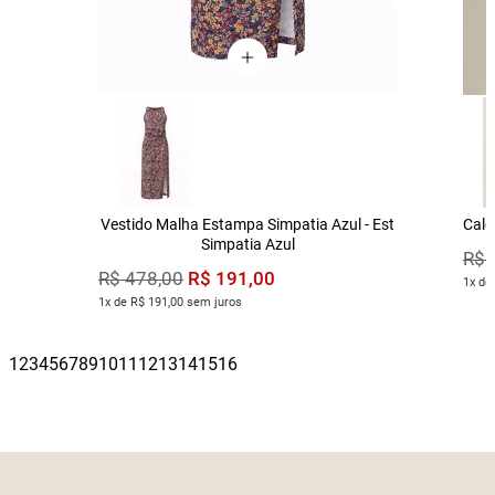
Vestido Malha Estampa Simpatia Azul - Est
Calç
Simpatia Azul
R$
R$
191
,
00
R$
478
,
00
1x de
1x de R$ 191,00 sem juros