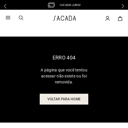
10X SEM JUROS
1
º
vestido
2
º
vestido midi
3
º
blusa
4
º
tricot
5
º
calca
6
º
vestido longo
ERRO 404
7
º
macacão
A página que você tentou
8
º
saia
acessar não existe ou foi
9
º
jeans
removida.
10
º
camisa
VOLTAR PARA HOME