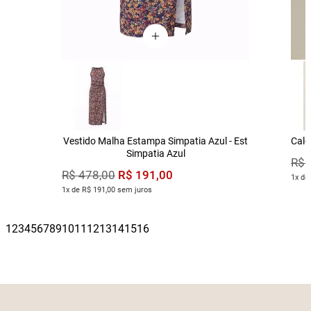
Vestido Malha Estampa Simpatia Azul - Est
Calç
Simpatia Azul
R$
R$
191
,
00
R$
478
,
00
1x de
1x de R$ 191,00 sem juros