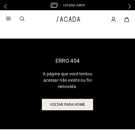
10X SEM JUROS
1
º
vestido
2
º
vestido midi
3
º
blusa
4
º
vestido longo
5
º
tricot
6
º
calca
ERRO 404
7
º
macacão
A página que você tentou
8
º
saia
acessar não existe ou foi
9
º
jeans
removida.
10
º
vestido curto
VOLTAR PARA HOME