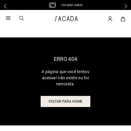
10X SEM JUROS
1
º
vestido
2
º
vestido midi
3
º
blusa
4
º
tricot
5
º
vestido longo
6
º
calca
ERRO 404
7
º
macacão
A página que você tentou
8
º
saia
acessar não existe ou foi
9
º
jeans
removida.
10
º
vestido curto
VOLTAR PARA HOME