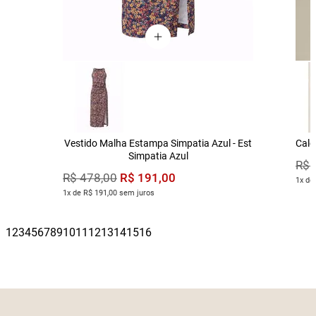
Vestido Malha Estampa Simpatia Azul - Est
Calç
Simpatia Azul
R$
R$
191
,
00
R$
478
,
00
1x de
1x de R$ 191,00 sem juros