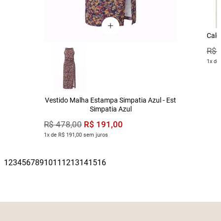
Calç
R$
1x de
Vestido Malha Estampa Simpatia Azul - Est
Simpatia Azul
R$
191
,
00
R$
478
,
00
1x de R$ 191,00 sem juros