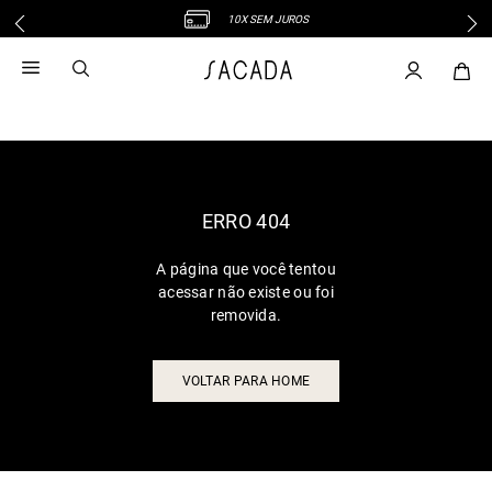
10X SEM JUROS
1
º
vestido
2
º
vestido midi
3
º
blusa
4
º
vestido longo
5
º
tricot
6
º
calca
ERRO 404
7
º
macacão
A página que você tentou
8
º
saia
acessar não existe ou foi
9
º
jeans
removida.
10
º
vestido curto
VOLTAR PARA HOME