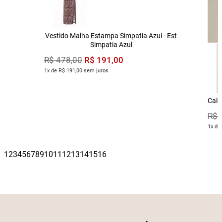
Vestido Malha Estampa Simpatia Azul - Est
Simpatia Azul
R$
191
,
00
R$
478
,
00
1x de R$ 191,00 sem juros
Calç
R$
1x de