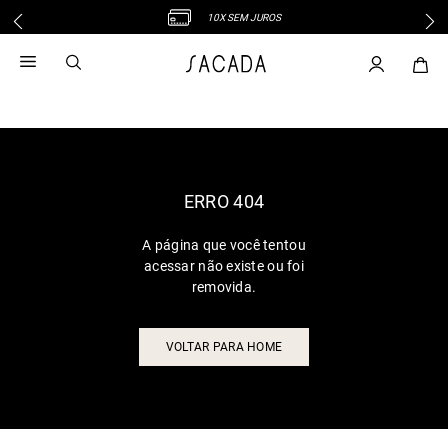
10X SEM JUROS
1
º
vestido
2
º
vestido midi
3
º
blusa
4
º
tricot
5
º
vestido longo
6
º
calca
ERRO 404
7
º
macacão
A página que você tentou
8
º
saia
acessar não existe ou foi
9
º
jeans
removida.
10
º
vestido curto
VOLTAR PARA HOME