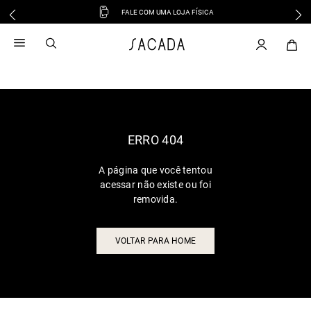
FALE COM UMA LOJA FÍSICA
1
º
vestido
2
º
vestido midi
3
º
blusa
4
º
tricot
5
º
vestido longo
6
º
calca
ERRO 404
7
º
macacão
A página que você tentou
8
º
saia
acessar não existe ou foi
9
º
jeans
removida.
10
º
vestido curto
VOLTAR PARA HOME