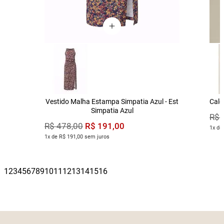
Vestido Malha Estampa Simpatia Azul - Est
Calç
Simpatia Azul
R$
R$
191
,
00
R$
478
,
00
1x de
1x de R$ 191,00 sem juros