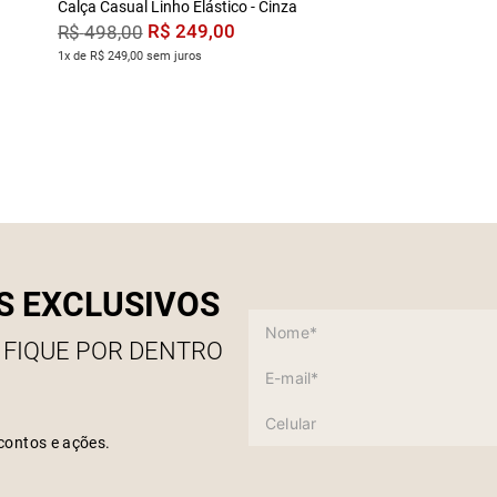
Calça Casual Linho Elástico - Cinza
R$
249
,
00
R$
498
,
00
1x de R$ 249,00 sem juros
S EXCLUSIVOS
 FIQUE POR DENTRO
contos e ações.