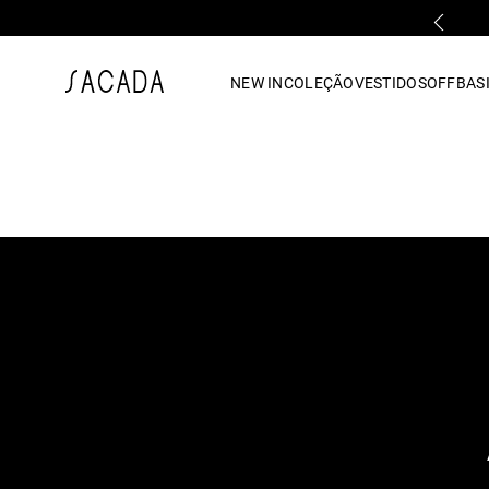
PARCELAMENTO EM ATÉ 10x SEM JUROS
1
º
vestido
NEW IN
COLEÇÃO
VESTIDOS
OFF
BASI
2
º
vestido midi
3
º
blusa
4
º
tricot
5
º
vestido longo
6
º
calca
7
º
macacão
8
º
saia
9
º
jeans
10
º
camisa