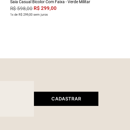
Saia Casual Bicolor Com Faixa - Verde Militar
R$
299
,
00
R$
598
,
00
1x de R$ 299,00 sem juros
CADASTRAR