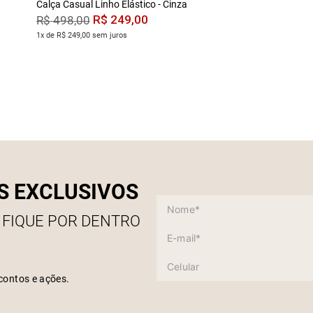
Calça Casual Linho Elástico - Cinza
R$
249
,
00
R$
498
,
00
1x de R$ 249,00 sem juros
S EXCLUSIVOS
 FIQUE POR DENTRO
contos e ações.