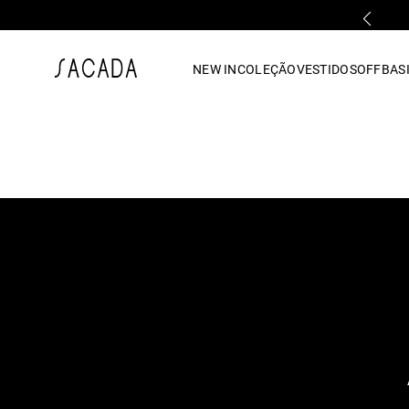
PARCELAMENTO EM ATÉ 10x SEM JUROS
1
º
vestido
NEW IN
COLEÇÃO
VESTIDOS
OFF
BASI
2
º
vestido midi
3
º
blusa
4
º
tricot
5
º
vestido longo
6
º
calca
7
º
macacão
8
º
saia
9
º
jeans
10
º
vestido curto