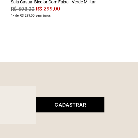
Saia Casual Bicolor Com Faixa - Verde Militar
R$
299
,
00
R$
598
,
00
1x de R$ 299,00 sem juros
CADASTRAR