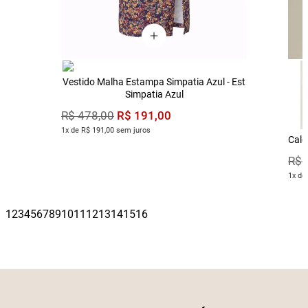
Vestido Malha Estampa Simpatia Azul - Est
Simpatia Azul
R$
191
,
00
R$
478
,
00
1x de R$ 191,00 sem juros
Calç
R$
1x de