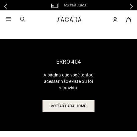
10X SEM JUROS
1
º
vestido
2
º
vestido midi
3
º
blusa
4
º
tricot
5
º
vestido longo
6
º
calca
ERRO 404
7
º
macacão
A página que você tentou
8
º
saia
acessar não existe ou foi
9
º
jeans
removida.
10
º
vestido curto
VOLTAR PARA HOME