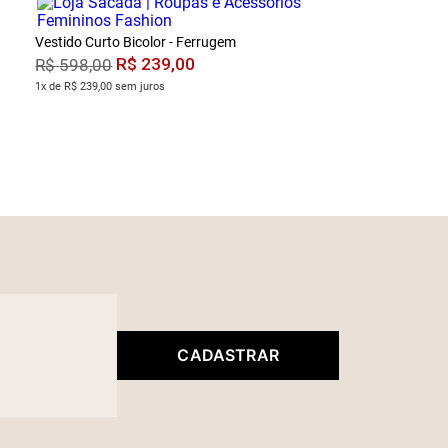
Vestido Curto Bicolor - Ferrugem
R$
239
,
00
R$
598
,
00
1x de R$ 239,00 sem juros
CADASTRAR