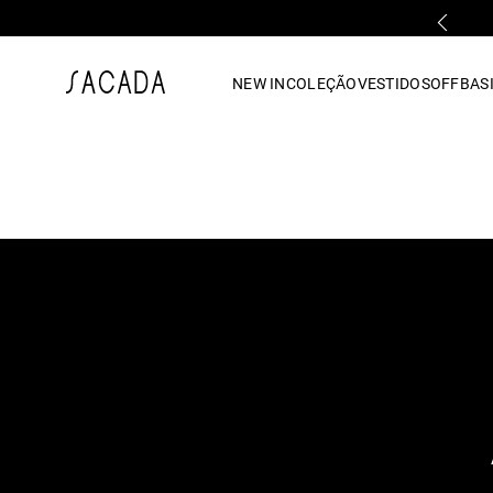
PRIMEIRA TROCA GRÁTIS*
1
º
vestido
NEW IN
COLEÇÃO
VESTIDOS
OFF
BASI
2
º
vestido midi
3
º
blusa
4
º
tricot
5
º
vestido longo
6
º
calca
7
º
macacão
8
º
saia
9
º
jeans
10
º
vestido curto