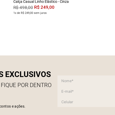
Calça Casual Linho Elástico - Cinza
R$
249
,
00
R$
498
,
00
1x de R$ 249,00 sem juros
S EXCLUSIVOS
 FIQUE POR DENTRO
contos e ações.