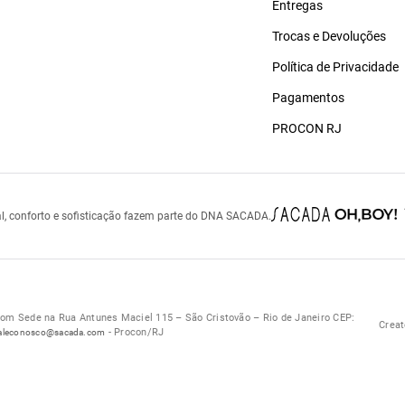
Entregas
Trocas e Devoluções
Política de Privacidade
Pagamentos
PROCON RJ
l, conforto e sofisticação fazem parte do DNA SACADA.
 Sede na Rua Antunes Maciel 115 – São Cristovão – Rio de Janeiro CEP:
Creat
- Procon/RJ
aleconosco@sacada.com