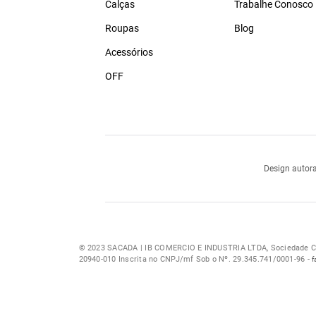
Calças
Trabalhe Conosco
Roupas
Blog
Acessórios
OFF
Design autora
© 2023 SACADA | IB COMERCIO E INDUSTRIA LTDA, Sociedade Com
20940-010 Inscrita no CNPJ/mf Sob o Nº. 29.345.741/0001-96 -
f