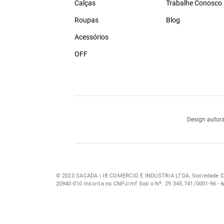
Calças
Trabalhe Conosco
Roupas
Blog
Acessórios
OFF
Design autora
© 2023 SACADA | IB COMERCIO E INDUSTRIA LTDA, Sociedade Com
20940-010 Inscrita no CNPJ/mf Sob o Nº. 29.345.741/0001-96 -
f