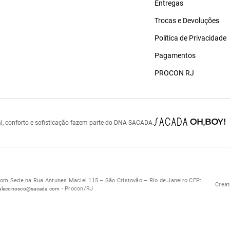
Entregas
Trocas e Devoluções
Política de Privacidade
Pagamentos
PROCON RJ
l, conforto e sofisticação fazem parte do DNA SACADA.
 Sede na Rua Antunes Maciel 115 – São Cristovão – Rio de Janeiro CEP:
Creat
- Procon/RJ
aleconosco@sacada.com