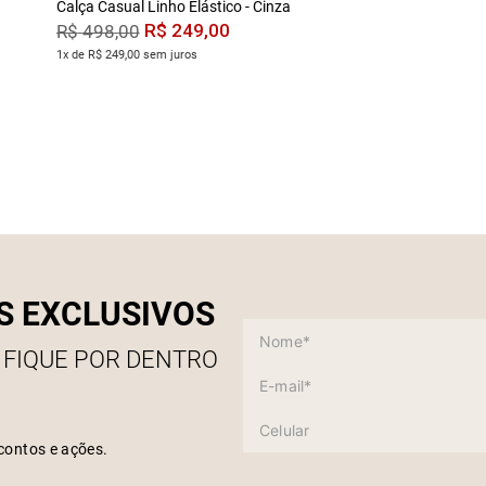
Calça Casual Linho Elástico - Cinza
R$
249
,
00
R$
498
,
00
1x de R$ 249,00 sem juros
S EXCLUSIVOS
 FIQUE POR DENTRO
contos e ações.