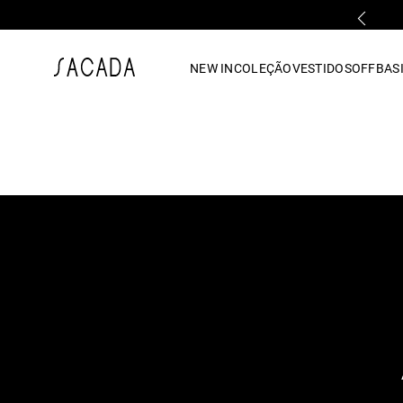
PARCELAMENTO EM ATÉ 10x SEM JUROS
1
º
vestido
NEW IN
COLEÇÃO
VESTIDOS
OFF
BASI
2
º
vestido midi
3
º
blusa
4
º
tricot
5
º
vestido longo
6
º
calca
7
º
macacão
8
º
saia
9
º
jeans
10
º
vestido curto