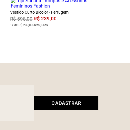
Vestido Curto Bicolor - Ferrugem
R$
239
,
00
R$
598
,
00
1x de R$ 239,00 sem juros
CADASTRAR