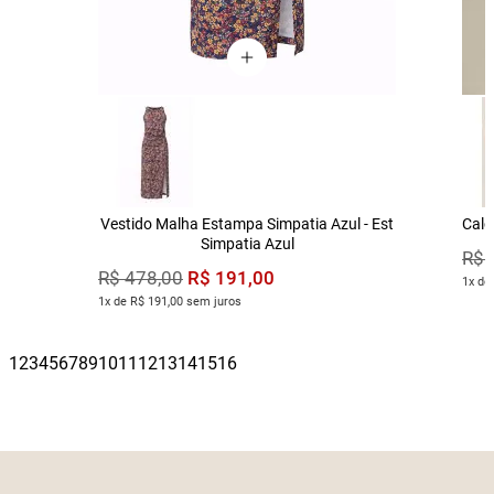
Vestido Malha Estampa Simpatia Azul - Est
Calç
Simpatia Azul
R$
R$
191
,
00
R$
478
,
00
1x de
1x de R$ 191,00 sem juros