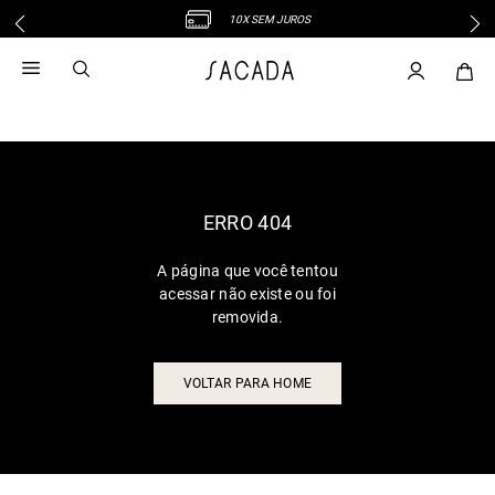
10X SEM JUROS
1
º
vestido
2
º
vestido midi
3
º
blusa
4
º
tricot
5
º
vestido longo
6
º
calca
ERRO 404
7
º
macacão
A página que você tentou
8
º
saia
acessar não existe ou foi
9
º
jeans
removida.
10
º
vestido curto
VOLTAR PARA HOME