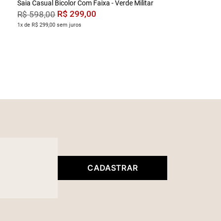
Saia Casual Bicolor Com Faixa - Verde Militar
R$
299
,
00
R$
598
,
00
1x de R$ 299,00 sem juros
CADASTRAR