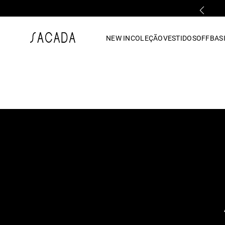
PRIMEIRA TROCA GRÁTIS*
1
º
vestido
NEW IN
COLEÇÃO
VESTIDOS
OFF
BASI
2
º
vestido midi
3
º
blusa
4
º
tricot
5
º
vestido longo
6
º
calca
7
º
macacão
8
º
saia
9
º
jeans
10
º
camisa