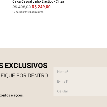
Calça Casual Linho Elástico - Cinza
R$
249
,
00
R$
498
,
00
1x de R$ 249,00 sem juros
S EXCLUSIVOS
 FIQUE POR DENTRO
contos e ações.