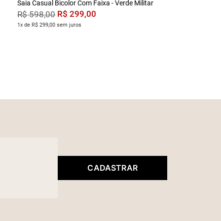
Saia Casual Bicolor Com Faixa - Verde Militar
R$
299
,
00
R$
598
,
00
1x de R$ 299,00 sem juros
CADASTRAR