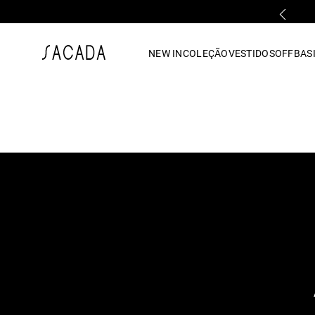
PRIMEIRA TROCA GRÁTIS*
1
º
vestido
NEW IN
COLEÇÃO
VESTIDOS
OFF
BASI
2
º
vestido midi
3
º
blusa
4
º
tricot
5
º
vestido longo
6
º
calca
7
º
macacão
8
º
saia
9
º
jeans
10
º
camisa