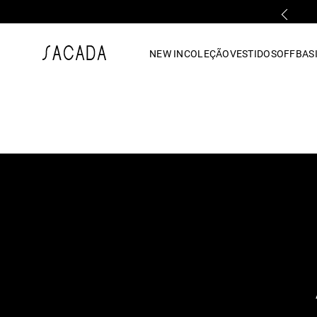
PRIMEIRA TROCA GRÁTIS*
1
º
vestido
NEW IN
COLEÇÃO
VESTIDOS
OFF
BASI
2
º
vestido midi
3
º
blusa
4
º
tricot
5
º
vestido longo
6
º
calca
7
º
macacão
8
º
saia
9
º
jeans
10
º
vestido curto