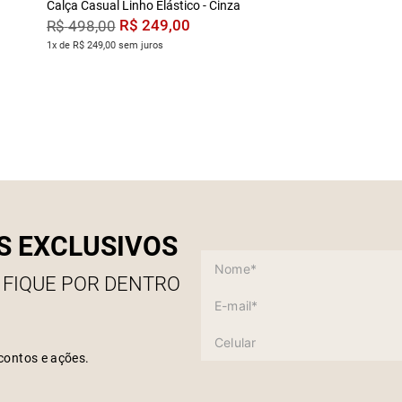
Calça Casual Linho Elástico - Cinza
R$
249
,
00
R$
498
,
00
1x de R$ 249,00 sem juros
S EXCLUSIVOS
 FIQUE POR DENTRO
contos e ações.