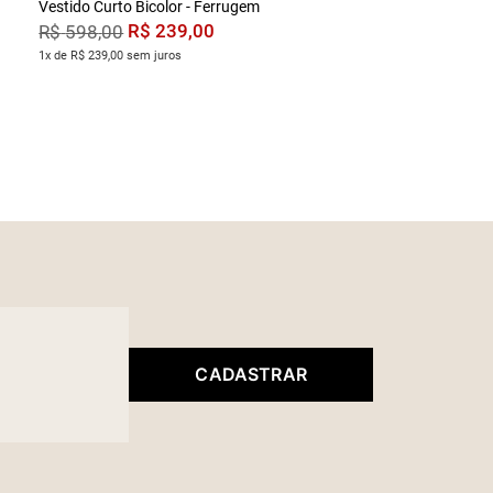
Vestido Curto Bicolor - Ferrugem
R$
239
,
00
R$
598
,
00
1x de R$ 239,00 sem juros
CADASTRAR