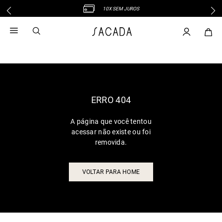
10X SEM JUROS
1
º
vestido
2
º
vestido midi
3
º
blusa
4
º
tricot
5
º
vestido longo
6
º
calca
ERRO 404
7
º
macacão
A página que você tentou
8
º
saia
acessar não existe ou foi
9
º
jeans
removida.
10
º
camisa
VOLTAR PARA HOME