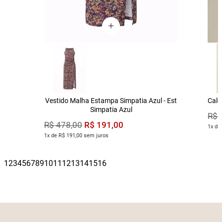
Vestido Malha Estampa Simpatia Azul - Est
Calç
Simpatia Azul
R$
R$
191
,
00
R$
478
,
00
1x de
1x de R$ 191,00 sem juros