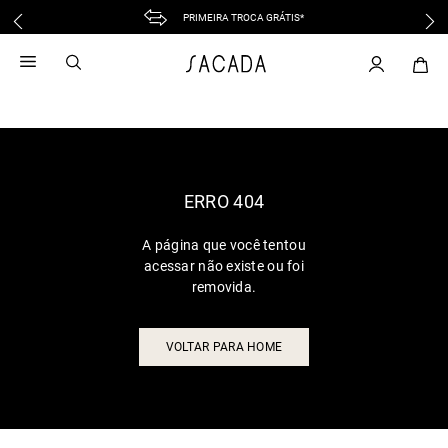
PRIMEIRA TROCA GRÁTIS*
1
º
vestido
2
º
vestido midi
3
º
blusa
4
º
tricot
5
º
calca
6
º
vestido longo
ERRO 404
7
º
macacão
A página que você tentou
8
º
saia
acessar não existe ou foi
9
º
jeans
removida.
10
º
camisa
VOLTAR PARA HOME