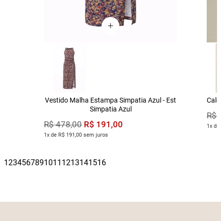
Vestido Malha Estampa Simpatia Azul - Est
Calç
Simpatia Azul
R$
R$
191
,
00
R$
478
,
00
1x de
1x de R$ 191,00 sem juros