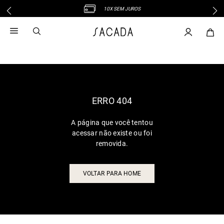
10X SEM JUROS
1
º
vestido
2
º
vestido midi
3
º
blusa
4
º
tricot
5
º
vestido longo
6
º
calca
ERRO 404
7
º
macacão
A página que você tentou
8
º
saia
acessar não existe ou foi
9
º
jeans
removida.
10
º
camisa
VOLTAR PARA HOME