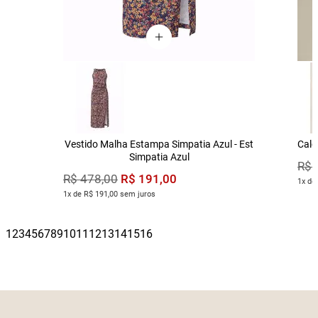
Vestido Malha Estampa Simpatia Azul - Est
Calç
Simpatia Azul
R$
R$
191
,
00
R$
478
,
00
1x de
1x de R$ 191,00 sem juros