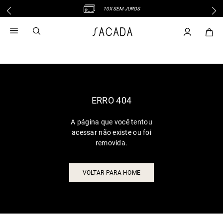
10X SEM JUROS
1
º
vestido
2
º
vestido midi
3
º
blusa
4
º
tricot
5
º
vestido longo
6
º
calca
ERRO 404
7
º
macacão
A página que você tentou
8
º
saia
acessar não existe ou foi
9
º
jeans
removida.
10
º
vestido curto
VOLTAR PARA HOME