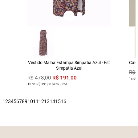
Vestido Malha Estampa Simpatia Azul - Est
Calç
Simpatia Azul
R$
R$
191
,
00
R$
478
,
00
1x de
1x de R$ 191,00 sem juros