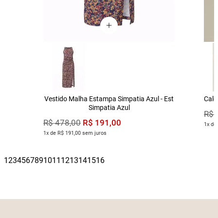
Vestido Malha Estampa Simpatia Azul - Est
Calç
Simpatia Azul
R$
R$
191
,
00
R$
478
,
00
1x de
1x de R$ 191,00 sem juros