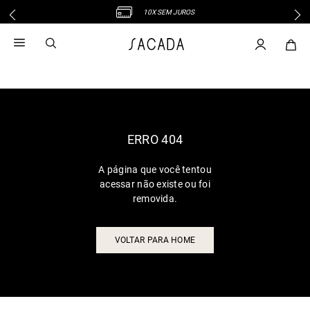
10X SEM JUROS
1
º
vestido
2
º
vestido midi
3
º
blusa
4
º
tricot
5
º
vestido longo
6
º
calca
ERRO 404
7
º
macacão
A página que você tentou
8
º
saia
acessar não existe ou foi
9
º
jeans
removida.
10
º
camisa
VOLTAR PARA HOME