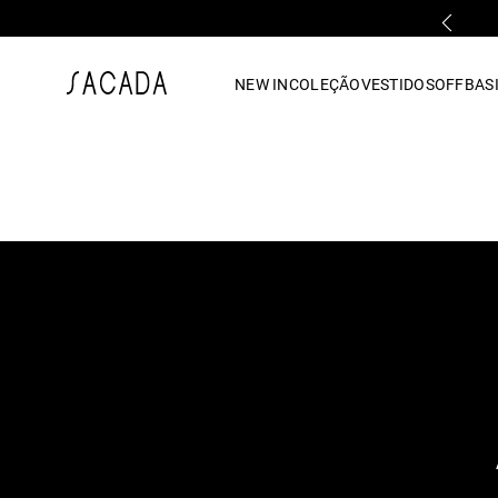
PRIMEIRA TROCA GRÁTIS*
1
º
vestido
NEW IN
COLEÇÃO
VESTIDOS
OFF
BASI
2
º
vestido midi
3
º
blusa
4
º
vestido longo
5
º
tricot
6
º
calca
7
º
macacão
8
º
saia
9
º
jeans
10
º
vestido curto