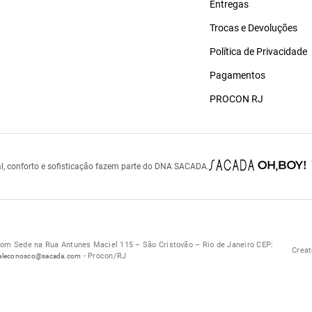
Entregas
Trocas e Devoluções
Política de Privacidade
Pagamentos
PROCON RJ
l, conforto e sofisticação fazem parte do DNA SACADA.
 Sede na Rua Antunes Maciel 115 – São Cristovão – Rio de Janeiro CEP:
Creat
- Procon/RJ
aleconosco@sacada.com