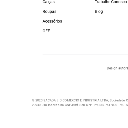
Calças
Trabalhe Conosco
Roupas
Blog
Acessórios
OFF
Design autora
© 2023 SACADA | IB COMERCIO E INDUSTRIA LTDA, Sociedade Com
20940-010 Inscrita no CNPJ/mf Sob o Nº. 29.345.741/0001-96 -
f