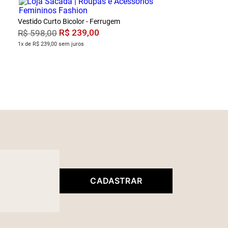
Vestido Curto Bicolor - Ferrugem
R$
239
,
00
R$
598
,
00
1x de R$ 239,00 sem juros
CADASTRAR