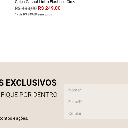
Calça Casual Linho Elástico - Cinza
R$
249
,
00
R$
498
,
00
1x de R$ 249,00 sem juros
S EXCLUSIVOS
 FIQUE POR DENTRO
contos e ações.