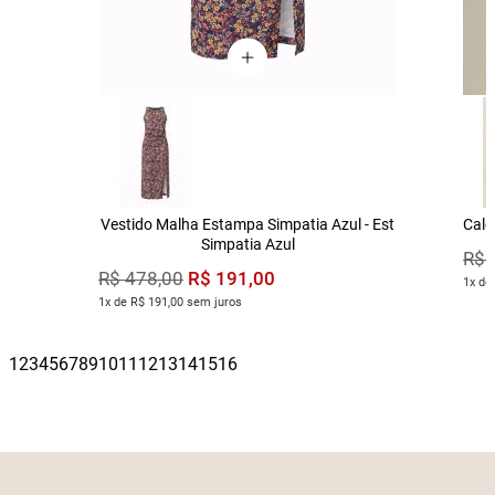
Vestido Malha Estampa Simpatia Azul - Est
Calç
Simpatia Azul
R$
R$
191
,
00
R$
478
,
00
1x de
1x de R$ 191,00 sem juros