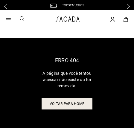
10X SEM JUROS
1
º
vestido
2
º
vestido midi
3
º
blusa
4
º
vestido longo
5
º
tricot
6
º
calca
ERRO 404
7
º
macacão
A página que você tentou
8
º
saia
acessar não existe ou foi
9
º
jeans
removida.
10
º
vestido curto
VOLTAR PARA HOME