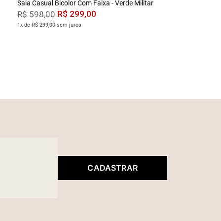
Saia Casual Bicolor Com Faixa - Verde Militar
R$
299
,
00
R$
598
,
00
1x de R$ 299,00 sem juros
CADASTRAR