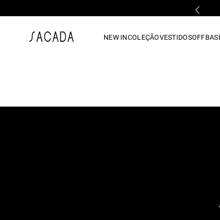
PARCELAMENTO EM ATÉ 10x SEM JUROS
1
º
vestido
NEW IN
COLEÇÃO
VESTIDOS
OFF
BASI
2
º
vestido midi
3
º
blusa
4
º
tricot
5
º
vestido longo
6
º
calca
7
º
macacão
8
º
saia
9
º
jeans
10
º
vestido curto