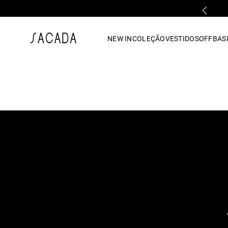
PARCELAMENTO EM ATÉ 10x SEM JUROS
1
º
vestido
NEW IN
COLEÇÃO
VESTIDOS
OFF
BASI
2
º
vestido midi
3
º
blusa
4
º
tricot
5
º
calca
6
º
vestido longo
7
º
macacão
8
º
saia
9
º
jeans
10
º
camisa