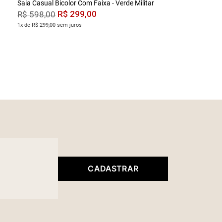
Saia Casual Bicolor Com Faixa - Verde Militar
R$
299
,
00
R$
598
,
00
1x de R$ 299,00 sem juros
CADASTRAR