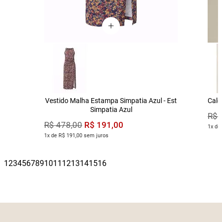
Vestido Malha Estampa Simpatia Azul - Est
Calç
Simpatia Azul
R$
R$
191
,
00
R$
478
,
00
1x de
1x de R$ 191,00 sem juros