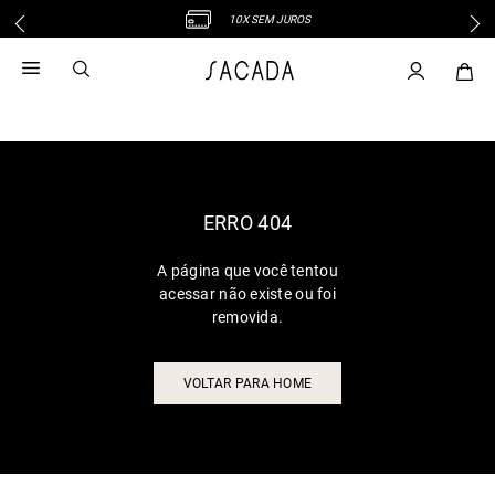
10X SEM JUROS
1
º
vestido
2
º
vestido midi
3
º
blusa
4
º
tricot
5
º
vestido longo
6
º
calca
ERRO 404
7
º
macacão
A página que você tentou
8
º
saia
acessar não existe ou foi
9
º
jeans
removida.
10
º
vestido curto
VOLTAR PARA HOME