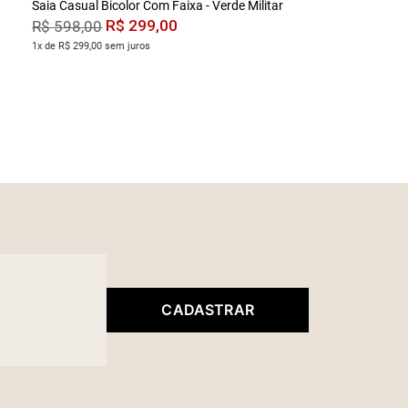
Saia Casual Bicolor Com Faixa - Verde Militar
R$
299
,
00
R$
598
,
00
1x de R$ 299,00 sem juros
CADASTRAR