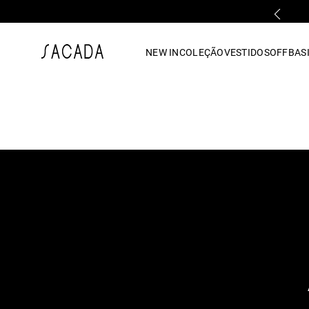
PRIMEIRA TROCA GRÁTIS*
1
º
vestido
NEW IN
COLEÇÃO
VESTIDOS
OFF
BASI
2
º
vestido midi
3
º
blusa
4
º
tricot
5
º
vestido longo
6
º
calca
7
º
macacão
8
º
saia
9
º
jeans
10
º
camisa