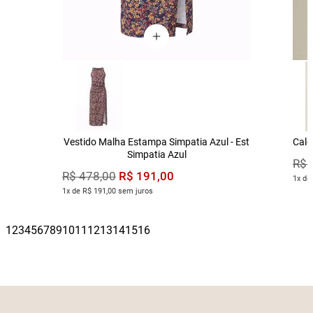
Vestido Malha Estampa Simpatia Azul - Est
Calç
Simpatia Azul
R$
R$
191
,
00
R$
478
,
00
1x de
1x de R$ 191,00 sem juros