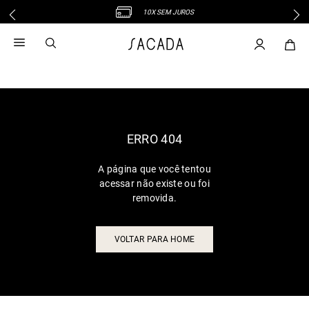
10X SEM JUROS
1
º
vestido
2
º
vestido midi
3
º
blusa
4
º
tricot
5
º
calca
6
º
vestido longo
ERRO 404
7
º
macacão
A página que você tentou
8
º
saia
acessar não existe ou foi
9
º
jeans
removida.
10
º
camisa
VOLTAR PARA HOME