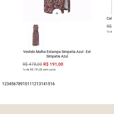
Calç
R$
1x de
Vestido Malha Estampa Simpatia Azul - Est
Simpatia Azul
R$
191
,
00
R$
478
,
00
1x de R$ 191,00 sem juros