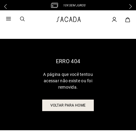
10X SEM JUROS
1
º
vestido
2
º
vestido midi
3
º
blusa
4
º
vestido longo
5
º
tricot
6
º
calca
ERRO 404
7
º
macacão
A página que você tentou
8
º
saia
acessar não existe ou foi
9
º
jeans
removida.
10
º
vestido curto
VOLTAR PARA HOME