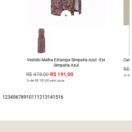
Vestido Malha Estampa Simpatia Azul - Est
Calç
Simpatia Azul
R$
R$
191
,
00
R$
478
,
00
1x de
1x de R$ 191,00 sem juros