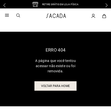
RETIRE GRÁTIS EM LOJA FÍSICA
1
º
vestido
2
º
vestido midi
3
º
blusa
4
º
tricot
5
º
vestido longo
6
º
calca
ERRO 404
7
º
macacão
A página que você tentou
8
º
saia
acessar não existe ou foi
9
º
jeans
removida.
10
º
camisa
VOLTAR PARA HOME