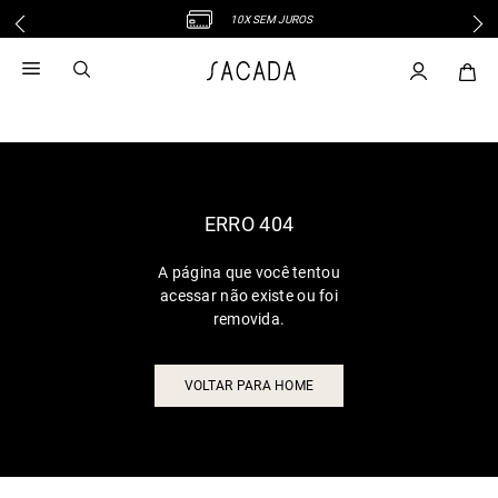
10X SEM JUROS
1
º
vestido
2
º
vestido midi
3
º
blusa
4
º
tricot
5
º
vestido longo
6
º
calca
ERRO 404
7
º
macacão
A página que você tentou
8
º
saia
acessar não existe ou foi
9
º
jeans
removida.
10
º
vestido curto
VOLTAR PARA HOME