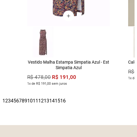
Vestido Malha Estampa Simpatia Azul - Est
Calç
Simpatia Azul
R$
R$
191
,
00
R$
478
,
00
1x de
1x de R$ 191,00 sem juros