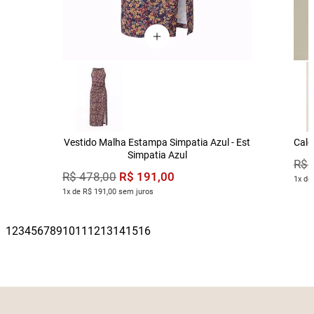
Vestido Malha Estampa Simpatia Azul - Est
Calç
Simpatia Azul
R$
R$
191
,
00
R$
478
,
00
1x de
1x de R$ 191,00 sem juros