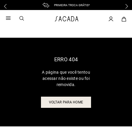
PRIMEIRA TROCA GRÁTIS*
1
º
vestido
2
º
vestido midi
3
º
blusa
4
º
tricot
5
º
vestido longo
6
º
calca
ERRO 404
7
º
macacão
A página que você tentou
8
º
saia
acessar não existe ou foi
9
º
jeans
removida.
10
º
vestido curto
VOLTAR PARA HOME