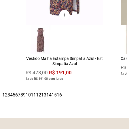
Vestido Malha Estampa Simpatia Azul - Est
Calç
Simpatia Azul
R$
R$
191
,
00
R$
478
,
00
1x de
1x de R$ 191,00 sem juros