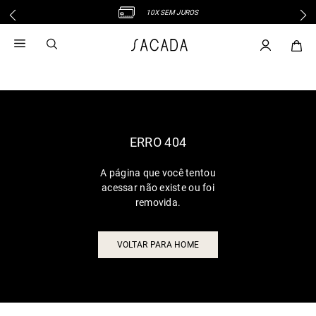
10X SEM JUROS
1
º
vestido
2
º
vestido midi
3
º
blusa
4
º
vestido longo
5
º
tricot
6
º
calca
ERRO 404
7
º
macacão
A página que você tentou
8
º
saia
acessar não existe ou foi
9
º
jeans
removida.
10
º
vestido curto
VOLTAR PARA HOME