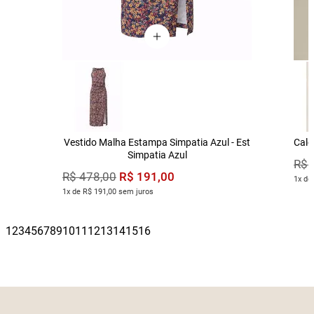
Vestido Malha Estampa Simpatia Azul - Est
Calç
Simpatia Azul
R$
R$
191
,
00
R$
478
,
00
1x de
1x de R$ 191,00 sem juros