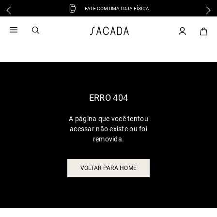
FALE COM UMA LOJA FÍSICA
1
º
vestido
2
º
vestido midi
3
º
blusa
4
º
tricot
5
º
vestido longo
6
º
calca
ERRO 404
7
º
macacão
A página que você tentou
8
º
saia
acessar não existe ou foi
9
º
jeans
removida.
10
º
camisa
VOLTAR PARA HOME