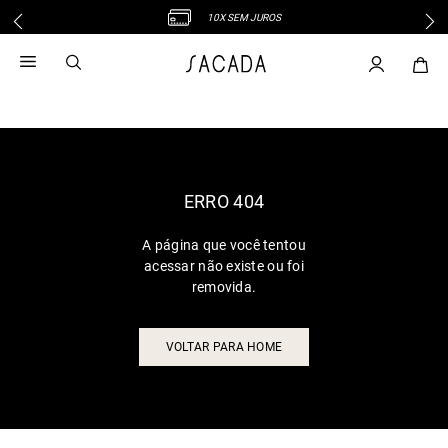
10X SEM JUROS
1
º
vestido
2
º
vestido midi
3
º
blusa
4
º
tricot
5
º
vestido longo
6
º
calca
ERRO 404
7
º
macacão
A página que você tentou
8
º
saia
acessar não existe ou foi
9
º
jeans
removida.
10
º
vestido curto
VOLTAR PARA HOME