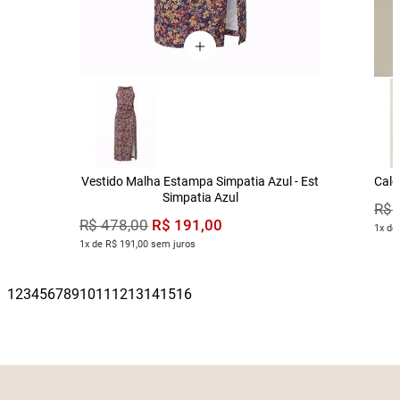
Vestido Malha Estampa Simpatia Azul - Est
Calç
Simpatia Azul
R$
R$
191
,
00
R$
478
,
00
1x de
1x de R$ 191,00 sem juros