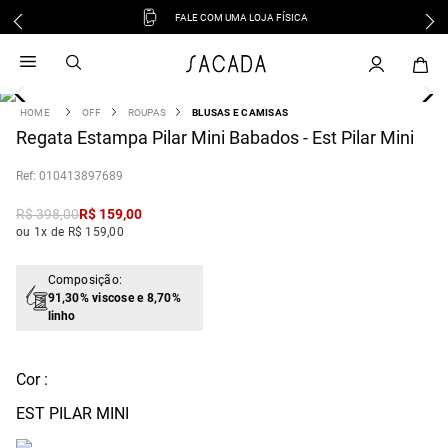
FALE COM UMA LOJA FÍSICA
1
º
vestido
2
º
vestido midi
3
º
blusa
OFF
ROUPAS
BLUSAS E CAMISAS
4
Regata Estampa Pilar Mini Babados - Est Pilar Mini
º
vestido longo
5
º
tricot
:
010413897689
6
º
calca
R$
398
,
00
R$
159
,
00
7
º
macacão
ou 1x de R$ 159,00
8
º
saia
9
º
jeans
Composição:
91,30% viscose e 8,70%
10
º
vestido curto
linho
Cor :
EST PILAR MINI