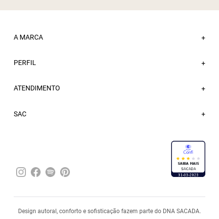
A MARCA
+
PERFIL
Sobre a Sacada
+
Nossas Lojas
ATENDIMENTO
Minha Conta
+
Atacado
Meus Pedidos
Trabalhe Conosco
Fale Conosco
SAC
Wishlist
Blog
FAQ
Sacada Bônus
Entregas
Trocas e Devoluções
Política de Privacidade
Pagamentos
Design autoral, conforto e sofisticação fazem parte do DNA SACADA.