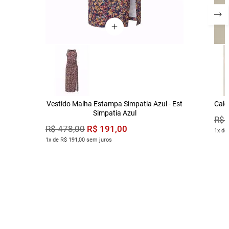
Vestido Malha Estampa Simpatia Azul - Est
Calç
Simpatia Azul
R$
R$
191
,
00
R$
478
,
00
1x de
1x de R$ 191,00 sem juros