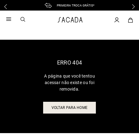
PRIMEIRA TROCA GRÁTIS*
1
º
vestido
2
º
vestido midi
3
º
blusa
4
º
tricot
5
º
vestido longo
6
º
calca
ERRO 404
7
º
macacão
A página que você tentou
8
º
saia
acessar não existe ou foi
9
º
jeans
removida.
10
º
vestido curto
VOLTAR PARA HOME