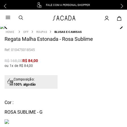
FALE COM A PERSONAL SHOPPER
1
º
vestido
2
º
vestido midi
3
º
blusa
OFF
ROUPAS
BLUSAS E CAMISAS
4
Regata Malha Estonada - Rosa Sublime
º
tricot
5
º
vestido longo
:
010475018545
6
º
calca
R$
168
,
00
R$
84
,
00
7
º
macacão
ou 1x de R$ 84,00
8
º
saia
9
º
jeans
Composição:
100% algodão
10
º
vestido curto
Cor :
ROSA SUBLIME - G