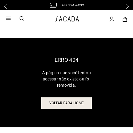
10X SEM JUROS
1
º
vestido
2
º
vestido midi
3
º
blusa
4
º
tricot
5
º
vestido longo
6
º
calca
ERRO 404
7
º
macacão
A página que você tentou
8
º
saia
acessar não existe ou foi
9
º
jeans
removida.
10
º
vestido curto
VOLTAR PARA HOME