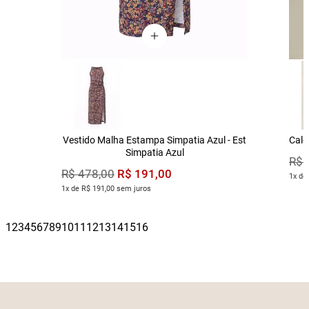
Vestido Malha Estampa Simpatia Azul - Est
Calç
Simpatia Azul
R$
R$
191
,
00
R$
478
,
00
1x de
1x de R$ 191,00 sem juros