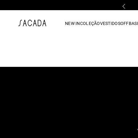
PARCELAMENTO EM ATÉ 10x SEM JUROS
1
º
vestido
NEW IN
COLEÇÃO
VESTIDOS
OFF
BASI
2
º
vestido midi
3
º
blusa
4
º
tricot
5
º
vestido longo
6
º
calca
7
º
macacão
8
º
saia
9
º
jeans
10
º
camisa