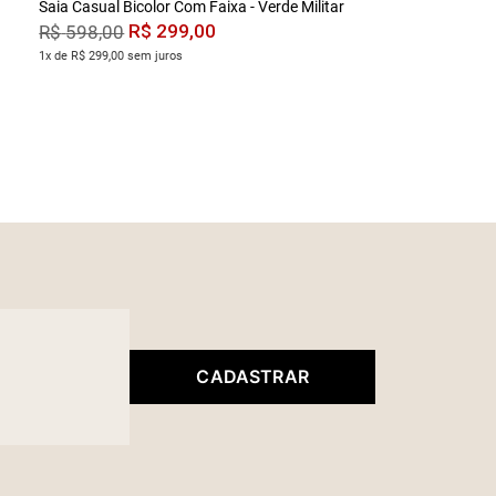
Saia Casual Bicolor Com Faixa - Verde Militar
R$
299
,
00
R$
598
,
00
1x de R$ 299,00 sem juros
CADASTRAR